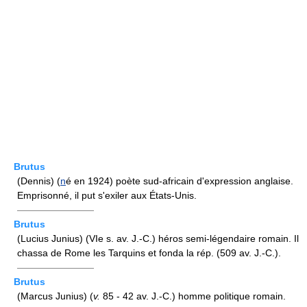
Brutus
(Dennis) (
n
é en 1924) poète sud-africain d'expression anglaise.
Emprisonné, il put s'exiler aux États-Unis.
————————
Brutus
(Lucius Junius) (VIe s. av. J.-C.) héros semi-légendaire romain. Il
chassa de Rome les Tarquins et fonda la rép. (509 av. J.-C.).
————————
Brutus
(Marcus Junius) (
v.
85 - 42 av. J.-C.) homme politique romain.