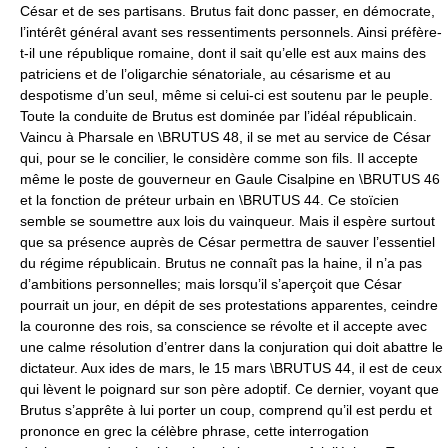
César et de ses partisans. Brutus fait donc passer, en démocrate,
l’intérêt général avant ses ressentiments personnels. Ainsi préfère-
t-il une république romaine, dont il sait qu’elle est aux mains des
patriciens et de l’oligarchie sénatoriale, au césarisme et au
despotisme d’un seul, même si celui-ci est soutenu par le peuple.
Toute la conduite de Brutus est dominée par l’idéal républicain.
Vaincu à Pharsale en \BRUTUS 48, il se met au service de César
qui, pour se le concilier, le considère comme son fils. Il accepte
même le poste de gouverneur en Gaule Cisalpine en \BRUTUS 46
et la fonction de préteur urbain en \BRUTUS 44. Ce stoïcien
semble se soumettre aux lois du vainqueur. Mais il espère surtout
que sa présence auprès de César permettra de sauver l’essentiel
du régime républicain. Brutus ne connaît pas la haine, il n’a pas
d’ambitions personnelles; mais lorsqu’il s’aperçoit que César
pourrait un jour, en dépit de ses protestations apparentes, ceindre
la couronne des rois, sa conscience se révolte et il accepte avec
une calme résolution d’entrer dans la conjuration qui doit abattre le
dictateur. Aux ides de mars, le 15 mars \BRUTUS 44, il est de ceux
qui lèvent le poignard sur son père adoptif. Ce dernier, voyant que
Brutus s’apprête à lui porter un coup, comprend qu’il est perdu et
prononce en grec la célèbre phrase, cette interrogation