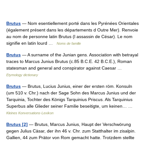
Brutus
— Nom esentiellement porté dans les Pyrénées Orientales
(également présent dans les départements d Outre Mer). Renvoie
au nom de personne latin Brutus (l assassin de César). Le nom
signifie en latin lourd …
Noms de famille
Brutus
— A surname of the Junian gens. Association with betrayal
traces to Marcus Junius Brutus (c.85 B.C.E. 42 B.C.E.), Roman
statesman and general and conspirator against Caesar …
Etymology dictionary
Brutus
— Brutus, Lucius Junius, einer der ersten röm. Konsuln
(um 510 v. Chr.) nach der Sage Sohn des Marcus Junius und der
Tarquinia, Tochter des Königs Tarquinius Priscus. Als Tarquinius
Superbus alle Glieder seiner Familie beseitigte, um keinen… …
Kleines Konversations-Lexikon
Brutus [2]
— Brutus, Marcus Junius, Haupt der Verschwörung
gegen Julius Cäsar, der ihn 46 v. Chr. zum Statthalter im zisalpin.
Gallien, 44 zum Prätor von Rom gemacht hatte. Trotzdem stellte