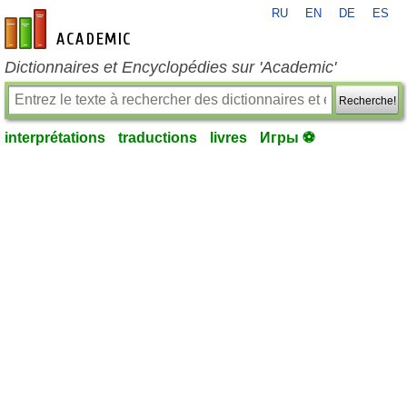
RU
EN
DE
ES
fr-academic.com
Dictionnaires et Encyclopédies sur 'Academic'
Recherche!
interprétations
traductions
livres
Игры ⚽