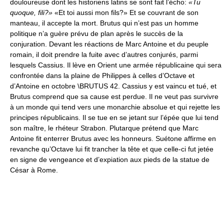
douloureuse dont les historiens latins se sont fait l’écho:
«Tu
quoque, fili?»
«Et toi aussi mon fils?» Et se couvrant de son
manteau, il accepte la mort. Brutus qui n’est pas un homme
politique n’a guère prévu de plan après le succès de la
conjuration. Devant les réactions de Marc Antoine et du peuple
romain, il doit prendre la fuite avec d’autres conjurés, parmi
lesquels Cassius. Il lève en Orient une armée républicaine qui sera
confrontée dans la plaine de Philippes à celles d’Octave et
d’Antoine en octobre \BRUTUS 42. Cassius y est vaincu et tué, et
Brutus comprend que sa cause est perdue. Il ne veut pas survivre
à un monde qui tend vers une monarchie absolue et qui rejette les
principes républicains. Il se tue en se jetant sur l’épée que lui tend
son maître, le rhéteur Strabon. Plutarque prétend que Marc
Antoine fit enterrer Brutus avec les honneurs. Suétone affirme en
revanche qu’Octave lui fit trancher la tête et que celle-ci fut jetée
en signe de vengeance et d’expiation aux pieds de la statue de
César à Rome.