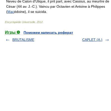
Neveu de Caton d'Utique, il prit part, avec Cassius, au meurtre de
César (44 av. J.-C.). Vaincu par Octavien et Antoine à Philippes
(
Mac
édoine), il se suicida.
Encyclopédie Universelle
.
2012
.
Игры ⚽
Поможем написать реферат
BRUTALISME
CAPLET (A.)