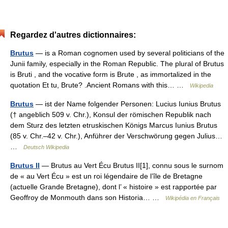
Regardez d'autres dictionnaires:
Brutus
— is a Roman cognomen used by several politicians of the
Junii family, especially in the Roman Republic. The plural of Brutus
is Bruti , and the vocative form is Brute , as immortalized in the
quotation Et tu, Brute? .Ancient Romans with this… …
Wikipedia
Brutus
— ist der Name folgender Personen: Lucius Iunius Brutus
(† angeblich 509 v. Chr.), Konsul der römischen Republik nach
dem Sturz des letzten etruskischen Königs Marcus Iunius Brutus
(85 v. Chr.–42 v. Chr.), Anführer der Verschwörung gegen Julius…
…
Deutsch Wikipedia
Brutus II
— Brutus au Vert Écu Brutus II[1], connu sous le surnom
de « au Vert Écu » est un roi légendaire de l’île de Bretagne
(actuelle Grande Bretagne), dont l’ « histoire » est rapportée par
Geoffroy de Monmouth dans son Historia… …
Wikipédia en Français