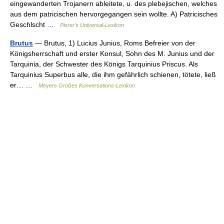
eingewanderten Trojanern ableitete, u. des plebejischen, welches
aus dem patricischen hervorgegangen sein wollte. A) Patricisches
Geschlscht …
Pierer's Universal-Lexikon
Brutus
— Brutus, 1) Lucius Junius, Roms Befreier von der
Königsherrschaft und erster Konsul, Sohn des M. Junius und der
Tarquinia, der Schwester des Königs Tarquinius Priscus. Als
Tarquinius Superbus alle, die ihm gefährlich schienen, tötete, ließ
er… …
Meyers Großes Konversations-Lexikon